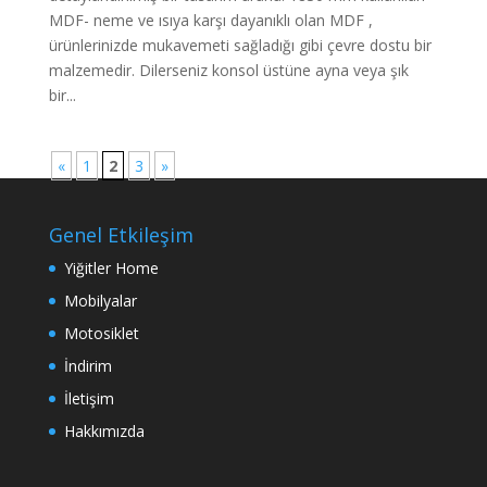
MDF- neme ve ısıya karşı dayanıklı olan MDF ,
ürünlerinizde mukavemeti sağladığı gibi çevre dostu bir
malzemedir. Dilerseniz konsol üstüne ayna veya şık
bir...
«
1
2
3
»
Genel Etkileşim
Yiğitler Home
Mobilyalar
Motosiklet
İndirim
İletişim
Hakkımızda