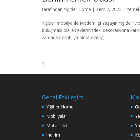
tarafından
Yiğitler Home
|
Tem 7, 2022
|
Yemek 
Yiğitler mobilya İle Modernliği Yaşayın Yiğitler M
buluşması olarak evlerinizdeki dekorasyona katkı
zamansız mobilya olma özelliği...
1
Genel Etkileşim
Mob
Yiğitler Home
Ge
Mobilyalar
Ye
Motosiklet
Ya
İndirim
Ko