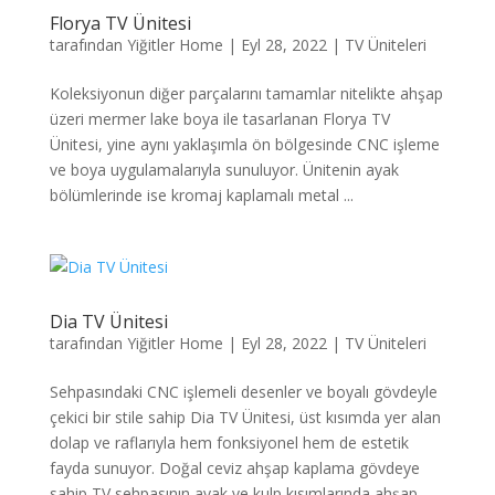
Florya TV Ünitesi
tarafından
Yiğitler Home
|
Eyl 28, 2022
|
TV Üniteleri
Koleksiyonun diğer parçalarını tamamlar nitelikte ahşap
üzeri mermer lake boya ile tasarlanan Florya TV
Ünitesi, yine aynı yaklaşımla ön bölgesinde CNC işleme
ve boya uygulamalarıyla sunuluyor. Ünitenin ayak
bölümlerinde ise kromaj kaplamalı metal ...
Dia TV Ünitesi
tarafından
Yiğitler Home
|
Eyl 28, 2022
|
TV Üniteleri
Sehpasındaki CNC işlemeli desenler ve boyalı gövdeyle
çekici bir stile sahip Dia TV Ünitesi, üst kısımda yer alan
dolap ve raflarıyla hem fonksiyonel hem de estetik
fayda sunuyor. Doğal ceviz ahşap kaplama gövdeye
sahip TV sehpasının ayak ve kulp kısımlarında ahşap...