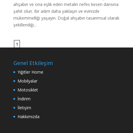
ahşabın ve ona eşlik eden metalin nefes kesen dansına
şahit olun. Bir adım daha yaklaşın ve evinizde
mükemmelliği yaşayın. Doğal ahşabın tasarımsal olarak
şekillendiği...
1
Genel Etkileşim
Yiğitler Home
Mobilyalar
Motosiklet
İndirim
İletişim
Hakkımızda