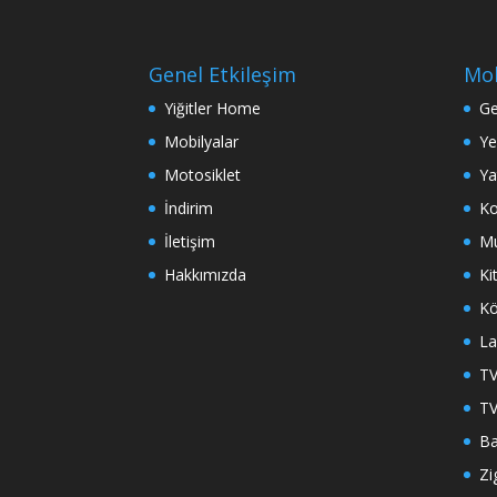
Genel Etkileşim
Mob
Yiğitler Home
Ge
Mobilyalar
Ye
Motosiklet
Ya
İndirim
Ko
İletişim
Mu
Hakkımızda
Ki
Kö
La
TV
TV
Ba
Zi