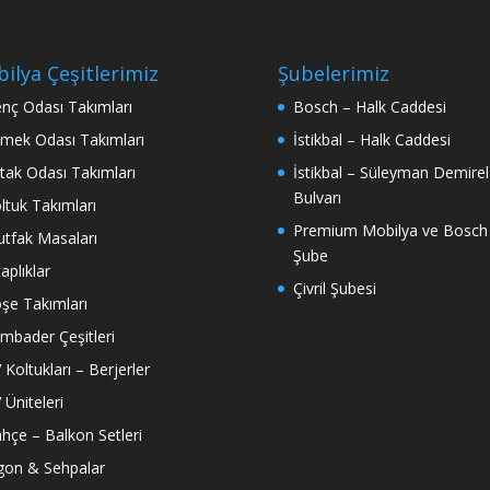
ilya Çeşitlerimiz
Şubelerimiz
nç Odası Takımları
Bosch – Halk Caddesi
mek Odası Takımları
İstikbal – Halk Caddesi
tak Odası Takımları
İstikbal – Süleyman Demirel
Bulvarı
ltuk Takımları
Premium Mobilya ve Bosch
tfak Masaları
Şube
taplıklar
Çivril Şubesi
şe Takımları
mbader Çeşitleri
 Koltukları – Berjerler
 Üniteleri
hçe – Balkon Setleri
gon & Sehpalar