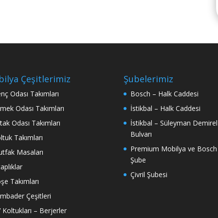
ilya Çeşitlerimiz
Şubelerimiz
nç Odası Takımları
Bosch – Halk Caddesi
mek Odası Takımları
İstikbal – Halk Caddesi
tak Odası Takımları
İstikbal – Süleyman Demirel
Bulvarı
ltuk Takımları
Premium Mobilya ve Bosch
tfak Masaları
Şube
taplıklar
Çivril Şubesi
şe Takımları
mbader Çeşitleri
 Koltukları – Berjerler