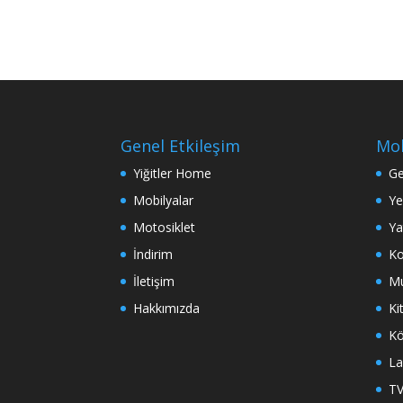
Genel Etkileşim
Mob
Yiğitler Home
Ge
Mobilyalar
Ye
Motosiklet
Ya
İndirim
Ko
İletişim
Mu
Hakkımızda
Ki
Kö
La
TV