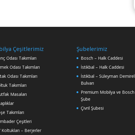
ilya Çeşitlerimiz
Şubelerimiz
nç Odası Takımları
Bosch – Halk Caddesi
mek Odası Takımları
İstikbal – Halk Caddesi
tak Odası Takımları
İstikbal – Süleyman Demirel
Bulvarı
ltuk Takımları
Premium Mobilya ve Bosch
tfak Masaları
Şube
taplıklar
Çivril Şubesi
şe Takımları
mbader Çeşitleri
 Koltukları – Berjerler