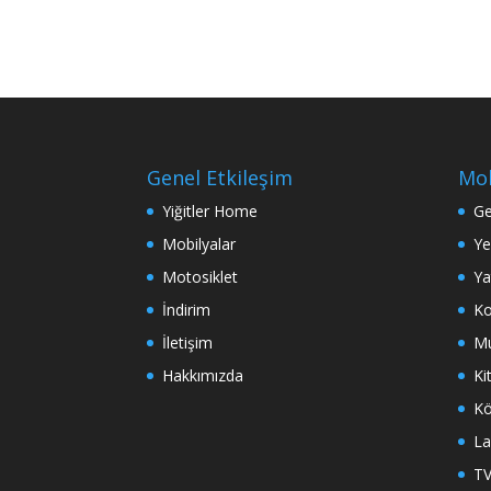
Genel Etkileşim
Mob
Yiğitler Home
Ge
Mobilyalar
Ye
Motosiklet
Ya
İndirim
Ko
İletişim
Mu
Hakkımızda
Ki
Kö
La
TV