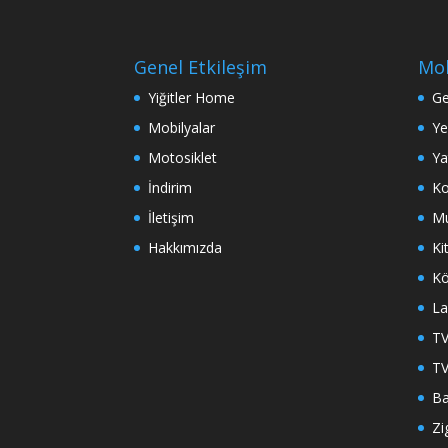
Genel Etkileşim
Mob
Yiğitler Home
Ge
Mobilyalar
Ye
Motosiklet
Ya
İndirim
Ko
İletişim
Mu
Hakkımızda
Ki
Kö
La
TV
TV
Ba
Zi