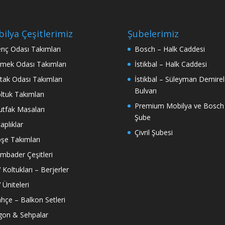
ilya Çeşitlerimiz
Şubelerimiz
nç Odası Takımları
Bosch – Halk Caddesi
mek Odası Takımları
İstikbal – Halk Caddesi
tak Odası Takımları
İstikbal – Süleyman Demirel
Bulvarı
ltuk Takımları
Premium Mobilya ve Bosch
tfak Masaları
Şube
taplıklar
Çivril Şubesi
şe Takımları
mbader Çeşitleri
 Koltukları – Berjerler
 Üniteleri
hçe – Balkon Setleri
gon & Sehpalar